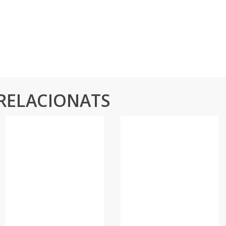
Responem a les qüestions més rellevants
relacionades amb els nostres productes, garantia i
servei.
Preguntes freqüents
RELACIONATS