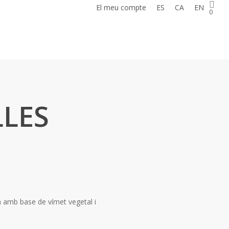
El meu compte
ES
CA
EN
0
LLES
sa amb base de vímet vegetal i