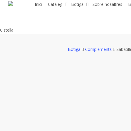
Skip
Inici
Catàleg
Botiga
Sobre nosaltres
B
to
main
content
Close
Cistella
Cart
Botiga
Complements
Sabatill