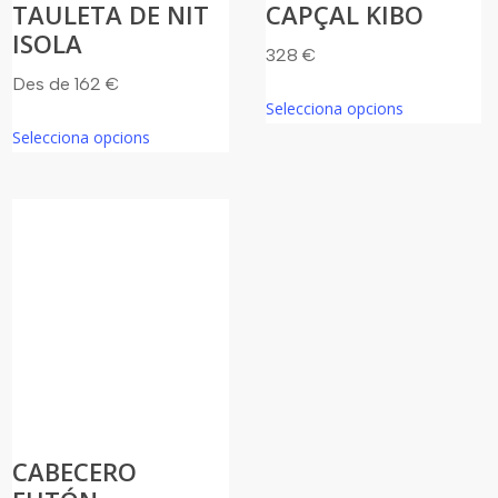
TAULETA DE NIT
CAPÇAL KIBO
ISOLA
328
€
Des de
162
€
Aquest
Selecciona opcions
Aquest
producte
Selecciona opcions
producte
té
té
diverses
diverses
variants.
variants.
Les
Les
opcions
opcions
es
es
poden
poden
triar
triar
a
a
la
la
pàgina
CABECERO
pàgina
del
del
producte