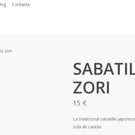
log
Contacte
es zori
SABATI
ZORI
15
€
La tradicional sabatilla japone
sola de cautxú.