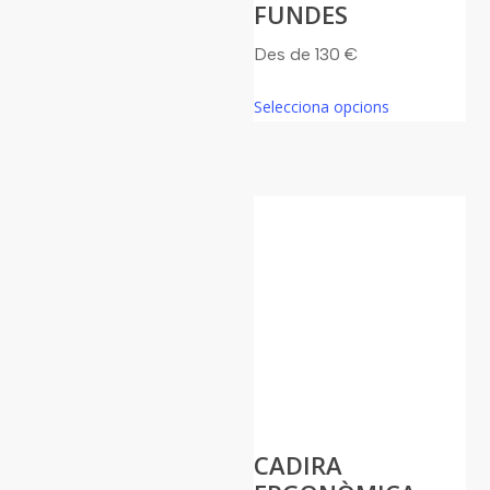
FUNDES
Des de
130
€
Aquest
Selecciona opcions
producte
té
diverses
variants.
Les
opcions
es
poden
triar
a
la
pàgina
CADIRA
del
producte