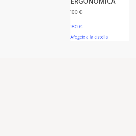
ERGONÒMICA
180
€
180
€
Afegeix a la cistella
Des de 1988, Futon Llit és una empresa
dedicada a la comercialització de mobles,
complements de decoració japonesa, i a la