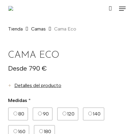
Skip
Menu
to
Close
Carrito
main
Cart
content
Tienda
Camas
Cama Eco
CAMA ECO
Desde 790 €
+
Detalles del producto
Medidas
*
80
90
120
140
160
180