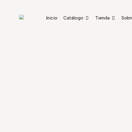
Skip
to
Inicio
Catálogo
Tienda
Sobr
main
content
LA SABIDU