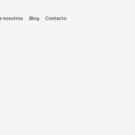
Close
Carrito
Cart
e nosotros
Blog
Contacto
RÍA DEL DESCAN